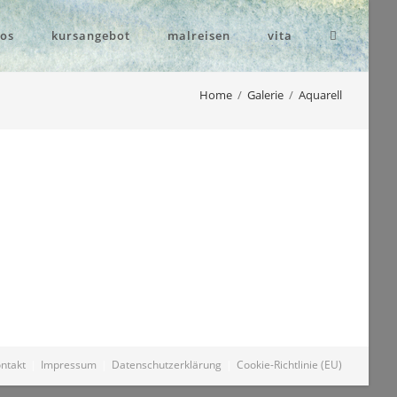
eos
kursangebot
malreisen
vita
Home
/
Galerie
/
Aquarell
ntakt
Impressum
Datenschutzerklärung
Cookie-Richtlinie (EU)