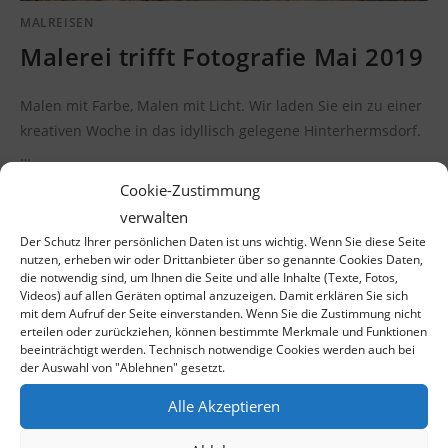
MALREISEN
Malerei trifft Fotografie Mai 2019
Malen mit Farbe, Malen mit Licht. Wir laden Sie ein zu einer
kreativen Woche in das idyllisch gelegene Hinter­hermsdorf.
…
Cookie-Zustimmung
KOMMENTARE DEAKTIVIERT
22. JANUAR 2019
verwalten
Der Schutz Ihrer persönlichen Daten ist uns wichtig. Wenn Sie diese Seite
nutzen, erheben wir oder Drittanbieter über so genannte Cookies Daten,
die notwendig sind, um Ihnen die Seite und alle Inhalte (Texte, Fotos,
Videos) auf allen Geräten optimal anzuzeigen. Damit erklären Sie sich
mit dem Aufruf der Seite einverstanden. Wenn Sie die Zustimmung nicht
erteilen oder zurückziehen, können bestimmte Merkmale und Funktionen
beeinträchtigt werden. Technisch notwendige Cookies werden auch bei
der Auswahl von "Ablehnen" gesetzt.
Schlagwörter
Alle Akzeptieren
FARBFINDER
KUNST:OFFEN
KUNSTSPUREN RADEBEUL
KÜNSTLERMESSE
MAIL ART PROJEKT
OFFENES ATELIER