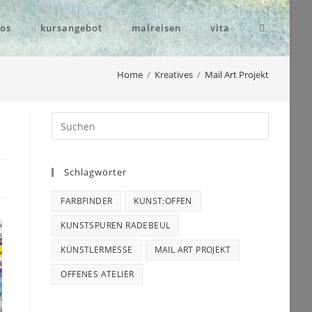
eos
kursangebot
malreisen
vita
Home
/
Kreatives
/
Mail Art Projekt
Schlagwörter
FARBFINDER
KUNST:OFFEN
KUNSTSPUREN RADEBEUL
KÜNSTLERMESSE
MAIL ART PROJEKT
OFFENES ATELIER