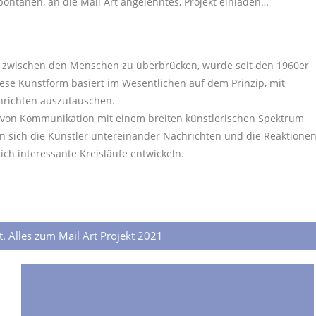
pontanen, an die Mail Art angelehntes, Projekt einladen…
uft zwischen den Menschen zu überbrücken, wurde seit den 1960er
iese Kunstform basiert im Wesentlichen auf dem Prinzip, mit
hrichten auszutauschen.
m von Kommunikation mit einem breiten künstlerischen Spektrum
kten sich die Künstler untereinander Nachrichten und die Reaktione
ich interessante Kreisläufe entwickeln.
t. Alles zum Mail Art Projekt 2021