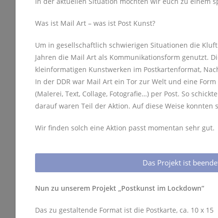
In der aktuellen Situation möchten wir euch zu einem s
Was ist Mail Art – was ist Post Kunst?
Um in gesellschaftlich schwierigen Situationen die Kl
Jahren die Mail Art als Kommunikationsform genutzt. D
kleinformatigen Kunstwerken im Postkartenformat, Nac
In der DDR war Mail Art ein Tor zur Welt und eine For
(Malerei, Text, Collage, Fotografie…) per Post. So schic
darauf waren Teil der Aktion. Auf diese Weise konnten s
Wir finden solch eine Aktion passt momentan sehr gut.
Das Projekt ist beende
Nun zu unserem Projekt „Postkunst im Lockdown“
Das zu gestaltende Format ist die Postkarte, ca. 10 x 15